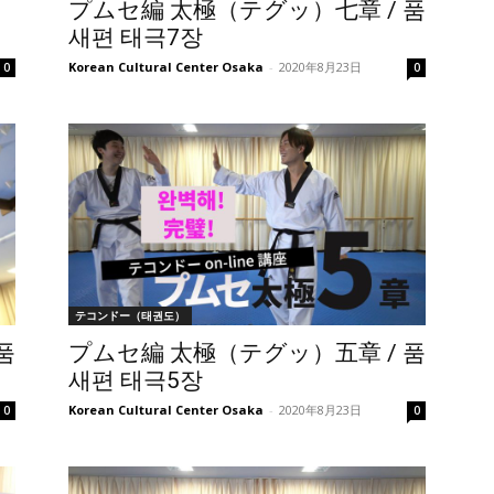
プムセ編 太極（テグッ）七章 / 품
새편 태극7장
Korean Cultural Center Osaka
-
2020年8月23日
0
0
テコンドー（태권도）
품
プムセ編 太極（テグッ）五章 / 품
새편 태극5장
Korean Cultural Center Osaka
-
2020年8月23日
0
0