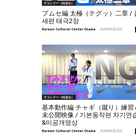
テコンドー（태권도）
プムセ編 太極（テグッ）二章 / 
새편 태극2장
Korean Cultural Center Osaka
-
2020年8月23日
テコンドー（태권도）
基本動作編 チャギ（蹴り）練習
未公開映像 / 기본동작편 차기연
&미공개영상
Korean Cultural Center Osaka
-
2020年8月23日