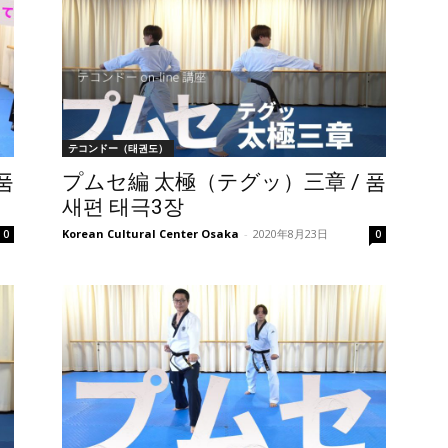
テコンドー（태권도）
품
プムセ編 太極（テグッ）三章 / 품
새편 태극3장
Korean Cultural Center Osaka
-
2020年8月23日
0
0