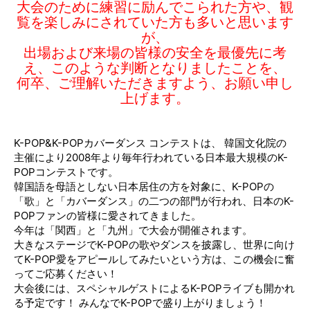
大会のために練習に励んでこられた方や、観
覧を楽しみにされていた方も多いと思います
が、
出場および来場の皆様の安全を最優先に考
え、このような判断となりましたことを、
何卒、ご理解いただきますよう、お願い申し
上げます。
K-POP&K-POPカバーダンス コンテストは、 韓国文化院の
主催により2008年より毎年行われている日本最大規模のK-
POPコンテストです。
韓国語を母語としない日本居住の方を対象に、K-POPの
「歌」と「カバーダンス」の二つの部門が行われ、日本のK-
POPファンの皆様に愛されてきました。
今年は「関西」と「九州」で大会が開催されます。
大きなステージでK-POPの歌やダンスを披露し、世界に向け
てK-POP愛をアピールしてみたいという方は、この機会に奮
ってご応募ください！
大会後には、スペシャルゲストによるK-POPライブも開かれ
る予定です！ みんなでK-POPで盛り上がりましょう！