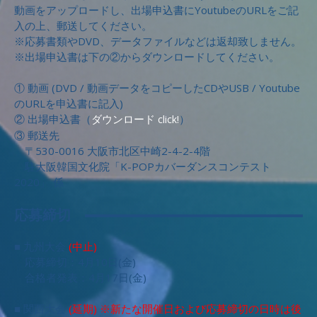
動画をアップロードし、出場申込書にYoutubeのURLをご記
入の上、郵送してください。
※応募書類やDVD、データファイルなどは返却致しません。
※出場申込書は下の②からダウンロードしてください。
① 動画 (DVD / 動画データをコピーしたCDやUSB / Youtube
のURLを申込書に記入)
② 出場申込書（
ダウンロード
）
click!
③ 郵送先
〒530-0016 大阪市北区中崎2-4-2-4階
駐大阪韓国文化院「K-POPカバーダンスコンテスト
2020」 係
応募締切
■ 九州大会
(中止)
応募締切：4月10日(金)
合格者発表：4月17日(金)
■ 関西大会
(延期) ※新たな開催日および応募締切の日時は後