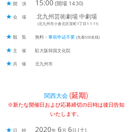
15:00
★
(開場 14:30)
開 演
★
北九州芸術劇場 中劇場
会 場
(北九州市小倉北区室町1丁目1-1-11)
★
観 覧 無料・
事前申込不要
(先着500名様)
★
主 催 駐大阪韓国文化院
★
共 催 北九州市
(延期)
関西大会
※新たな開催日および応募締切の日時は後日告知
いたします。
2020
6
6
★
(土)
日 時
年
月
日