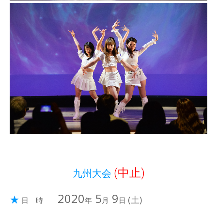
(中止)
九州大会
2020
5
9
★
(土)
日 時
年
月
日