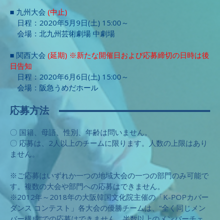
■ 九州大会
(中止)
日程：2020年5月9日(土) 15:00～
会場：北九州芸術劇場 中劇場
■ 関西大会
(延期) ※新たな開催日および応募締切の日時は後
日告知
日程：2020年6月6日(土) 15:00～
会場：阪急うめだホール
応募方法
〇 国籍、母語、性別、年齢は問いません。
〇 応募は、2人以上のチームに限ります。人数の上限はあり
ません。
※ご応募はいずれか一つの地域大会の一つの部門のみ可能で
す。複数の大会や部門への応募はできません。
※2012年～2018年の大阪韓国文化院主催の「K-POPカバー
ダンス コンテスト」各大会の優勝チームは、“全く同じメン
バー構成”での応募はできません。半数以上のメンバーチェ