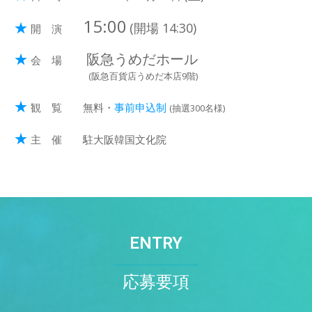
15:00
★
(開場 14:30)
開 演
★
阪急うめだホール
会 場
(阪急百貨店うめだ本店9階)
★
観 覧 無料・
事前申込制
(抽選300名様)
★
主 催 駐大阪韓国文化院
ENTRY
応募要項