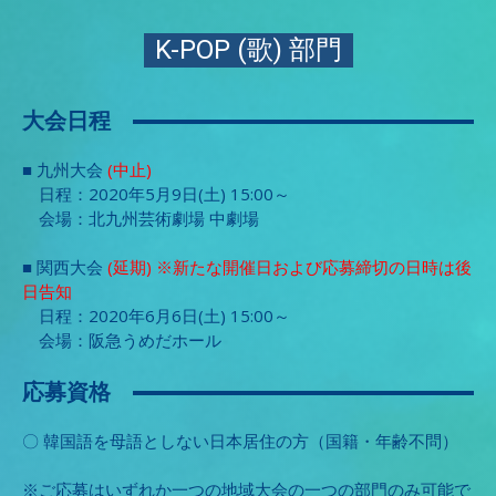
K-POP (歌) 部門
大会日程
■ 九州大会
(中止)
日程：2020年5月9日(土) 15:00～
会場：北九州芸術劇場 中劇場
■ 関西大会
(延期) ※新たな開催日および応募締切の日時は後
日告知
日程：2020年6月6日(土) 15:00～
会場：阪急うめだホール
応募資格
〇 韓国語を母語としない日本居住の方（国籍・年齢不問）
※ご応募はいずれか一つの地域大会の一つの部門のみ可能で