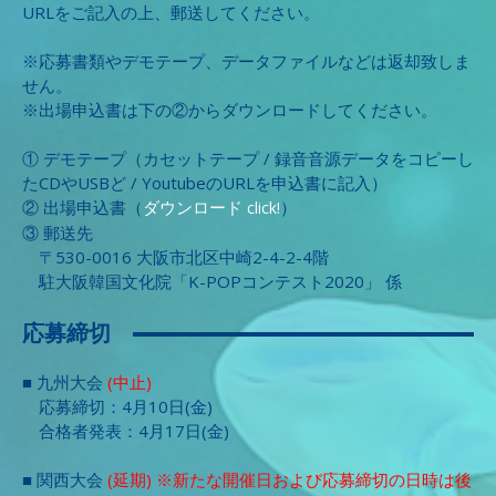
URLをご記入の上、郵送してください。
※応募書類やデモテープ、データファイルなどは返却致しま
せん。
※出場申込書は下の②からダウンロードしてください。
① デモテープ（カセットテープ / 録音音源データをコピーし
たCDやUSBど / YoutubeのURLを申込書に記入）
② 出場申込書（
ダウンロード
）
click!
③ 郵送先
〒530-0016 大阪市北区中崎2-4-2-4階
駐大阪韓国文化院「K-POPコンテスト2020」 係
応募締切
■ 九州大会
(中止)
応募締切：4月10日(金)
合格者発表：4月17日(金)
■ 関西大会
(延期) ※新たな開催日および応募締切の日時は後