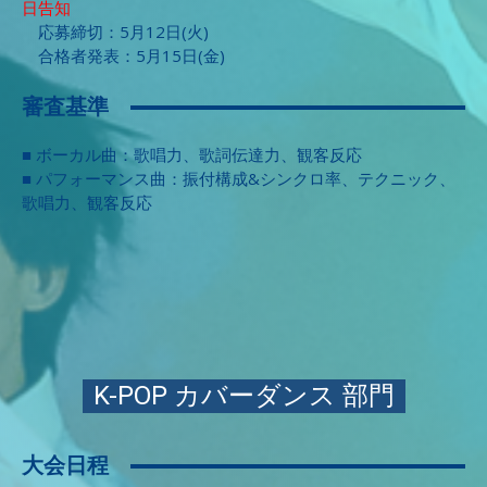
日告知
応募締切：5月12日(火)
合格者発表：5月15日(金)
審査基準
■ ボーカル曲：歌唱力、歌詞伝達力、観客反応
■ パフォーマンス曲：振付構成&シンクロ率、テクニック、
歌唱力、観客反応
K-POP カバーダンス 部門
大会日程