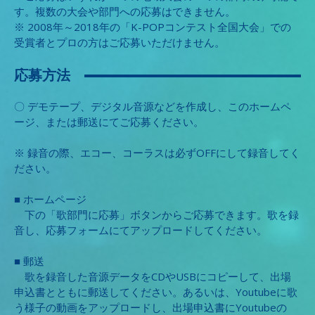
す。複数の大会や部門への応募はできません。
※ 2008年～2018年の「K-POPコンテスト全国大会」での
受賞者とプロの方はご応募いただけません。
応募方法
〇 デモテープ、デジタル音源などを作成し、このホームペ
ージ、または郵送にてご応募ください。
※ 録音の際、エコー、コーラスは必ずOFFにして録音してく
ださい。
■ ホームページ
下の「歌部門に応募」ボタンからご応募できます。歌を録
音し、応募フォームにてアップロードしてください。
■ 郵送
歌を録音した音源データをCDやUSBにコピーして、出場
申込書とともに郵送してください。あるいは、Youtubeに歌
う様子の動画をアップロードし、出場申込書にYoutubeの