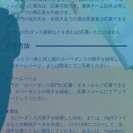
ンジがあった場合は、応募可能です。優勝チーム以外は同じ
メンバーでの再応募が可能です。
※歌部門の地方大会・全国大会での過去受賞者は応募できま
す。
※プロの方(ダンス講師などを含む)は応募いただけません。
応募方法
〇 エントリー曲と同じ曲のカバーダンスの様子を録画し、
このホームページ、または郵送にてご応募ください。
■ ホームページ
下の「カバーダンス部門に応募」ボタンからご応募できま
す。カバーダンスの様子を録画し、応募フォームにてアップ
ロードしてください。
■ 郵送
カバーダンスの様子を録画したDVD、または、mp4ファイ
ルなどの動画データを作成し、CDやUSBにコピーして、出
場申込書とともに郵送してください。あるいは、Youtubeに