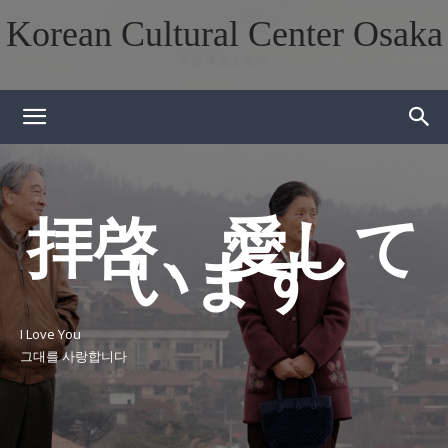
Korean Cultural Center Osaka
大阪韓国文化院
拝啓、愛して
います
I Love You
그대를 사랑합니다