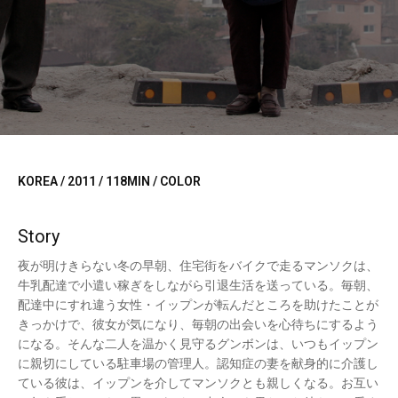
KOREA / 2011 / 118MIN / COLOR
Story
夜が明けきらない冬の早朝、住宅街をバイクで走るマンソクは、
牛乳配達で小遣い稼ぎをしながら引退生活を送っている。毎朝、
配達中にすれ違う女性・イップンが転んだところを助けたことが
きっかけで、彼女が気になり、毎朝の出会いを心待ちにするよう
になる。そんな二人を温かく見守るグンボンは、いつもイップン
に親切にしている駐車場の管理人。認知症の妻を献身的に介護し
ている彼は、イップンを介してマンソクとも親しくなる。お互い