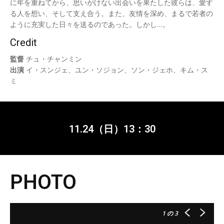
に年を重ねてから、思いがけない出会いを果たした彼らは、愛す
る人を想い、そして支え合う。また、友情を深め、まるで若者の
ように充実した日々を送るのであった。しかし…。
Credit
監督
チュ・チャンミン
出演
イ・スンジェ、ユン・ソジョン、ソン・ジェホ、キム・ス
ミ
11.24（日）13：30
PHOTO
1
の 3