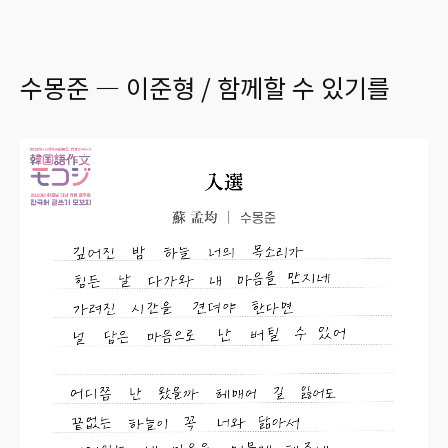
수몽준 ― 이준형 / 함께할 수 있기를